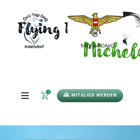
Mitglied OAeC
0
MITGLIED WERDEN