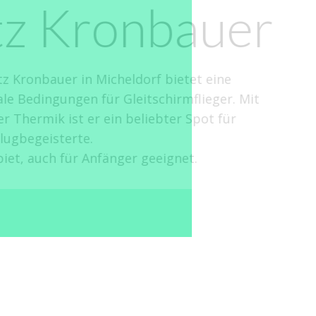
bauer
ietet eine
rmflieger. Mit
er Spot für
net.