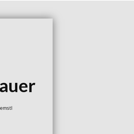
R
auer
remstl