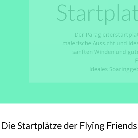
artplatz​ Kron
Der Paragleiterstartplatz Kronbauer in Micheldorf b
ische Aussicht und ideale Bedingungen für Gleitschi
anften Winden und guter Thermik ist er ein beliebt
Flugbegeisterte.
Ideales Soaringgebiet, auch für Anfänger geeig
Die Startplätze der Flying Friends